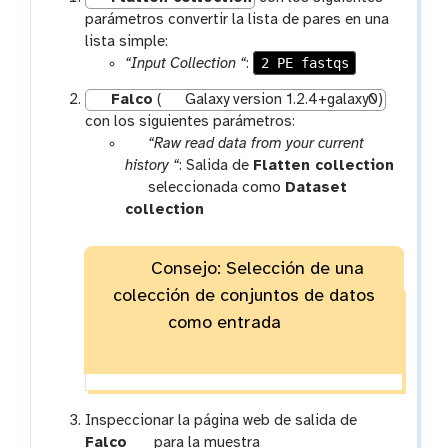
parámetros convertir la lista de pares en una
lista simple:
2 PE fastqs
“Input Collection “
:
Falco
(
Galaxy version 1.2.4+galaxy0)
con los siguientes parámetros:
p
“Raw read data from your current
a
history “
: Salida de
Flatten collection
r
t
seleccionada como
Dataset
a
o
collection
m
o
-
l
Consejo: Selección de una
c
colección de conjuntos de datos
o
l
como entrada
l
e
c
t
Inspeccionar la página web de salida de
i
t
Falco
para la muestra