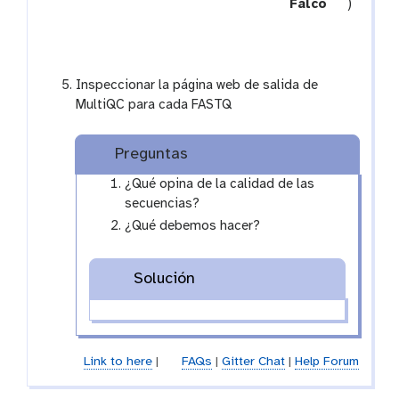
a
l
t
Falco
)
t
l
o
e
o
c
l
t
Inspeccionar la página web de salida de
i
MultiQC para cada FASTQ
o
n
Preguntas
¿Qué opina de la calidad de las
secuencias?
¿Qué debemos hacer?
Solución
Link to here
|
FAQs
|
Gitter Chat
|
Help Forum