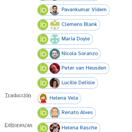
Pavankumar Videm
Clemens Blank
Maria Doyle
Nicola Soranzo
Peter van Heusden
Lucille Delisle
Traducción
Helena Vela
Renato Alves
Editores/as
Helena Rasche