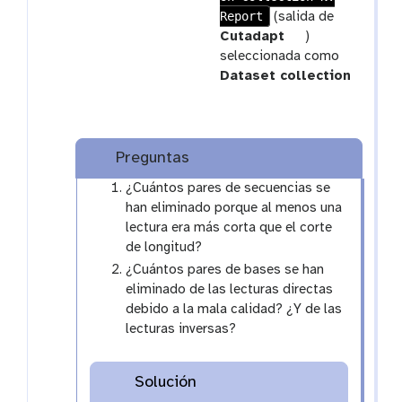
e
Report
a
(salida de
p
m
t
Cutadapt
)
e
-
o
seleccionada como
a
c
o
Dataset collection
t
o
l
l
l
e
Preguntas
c
¿Cuántos pares de secuencias se
t
han eliminado porque al menos una
i
lectura era más corta que el corte
o
de longitud?
n
¿Cuántos pares de bases se han
eliminado de las lecturas directas
debido a la mala calidad? ¿Y de las
lecturas inversas?
Solución