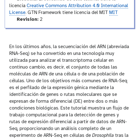
-
i
y
licencia
Creative Commons Attribution 4.0 International
h
s
i
License
. GTN Framework tiene licencia del MIT
MIT
t
s
v
Revision:
2
o
t
e
r
o
y
r
r
-
s
y
i
-
i
En los últimos años, la secuenciación del ARN (abreviada
n
a
o
RNA-Seq) se ha convertido en una tecnología muy
p
n
n
utilizada para analizar el transcriptoma celular en
u
s
t
continuo cambio, es decir, el conjunto de todas las
w
e
moléculas de ARN de una célula o de una población de
r
células. Uno de los objetivos más comunes de RNA-Seq
es el perfilado de la expresión génica mediante la
identificación de genes o rutas moleculares que se
expresan de forma diferencial (DE) entre dos o más
condiciones biológicas. Este tutorial muestra un flujo de
trabajo computacional para la detección de genes y
rutas de expresión diferencial a partir de datos de ARN-
Seq, proporcionando un análisis completo de un
experimento de ARN-Seq en células de
Drosophila
tras la