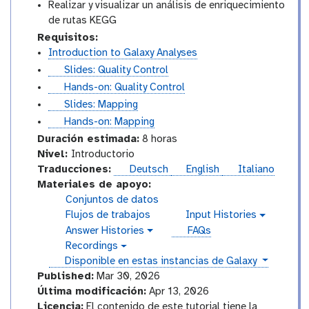
Realizar y visualizar un análisis de enriquecimiento
de rutas KEGG
Requisitos:
Introduction to Galaxy Analyses
s
Slides: Quality Control
l
t
Hands-on: Quality Control
i
u
s
Slides: Mapping
d
t
l
t
Hands-on: Mapping
e
o
i
u
Duración estimada:
8 horas
s
r
d
t
I
Nivel:
Introductorio
i
e
o
n
Traducciones:
Deutsch
English
Italiano
a
s
r
t
Materiales de apoyo:
l
i
r
Conjuntos de datos
a
o
Flujos de trabajos
Input Histories
g
l
d
Answer Histories
FAQs
a
g
u
l
Recordings
a
v
a
c
l
instances
Disponible en estas instancias de Galaxy
i
x
a
t
d
Published:
Mar 30, 2026
y
x
e
o
Última modificación:
Apr 13, 2026
-
y
o
r
Licencia:
El contenido de este tutorial tiene la
h