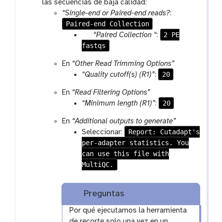
las secuencias de baja calidad:
“Single-end or Paired-end reads?
:
Paired-end Collection
p
2 PE
“Paired Collection “
:
fastqs
a
r
En
“Other Read Trimming Options”
a
20
“Quality cutoff(s) (R1)”
:
m
-
En
“Read Filtering Options”
c
20
“Minimum length (R1)”
:
o
En
“Additional outputs to generate”
l
Report: Cutadapt's
Seleccionar:
l
per-adapter statistics. You
e
can use this file with
c
MultiQC.
t
i
o
Preguntas
n
Por qué ejecutamos la herramienta
de recorte solo una vez en un