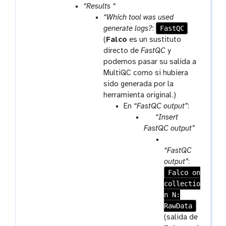
“Results “
“Which tool was used
FastQC
generate logs?
:
(
Falco
es un sustituto
directo de
FastQC
y
podemos pasar su salida a
MultiQC como si hubiera
sido generada por la
herramienta original.)
En
“FastQC output”
:
p
“Insert
a
FastQC output”
r
p
a
a
“FastQC
m
r
output”
:
-
Falco on
a
r
collectio
m
e
n N:
-
p
RawData
c
e
o
(salida de