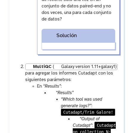
conjunto de datos paired-end y no
dos veces, una para cada conjunto
de datos?
Solución
MultiQC
(
Galaxy version 1.11+galaxy1)
para agregar los informes Cutadapt con los
siguientes parámetros:
En
“Results”
:
p
“Results”
a
“Which tool was used
r
generate logs?”
:
a
Cutadapt/Trim Galore!
m
p
“Output of
-
a
Cutadapt
Cutadapt”
:
r
on collection N:
r