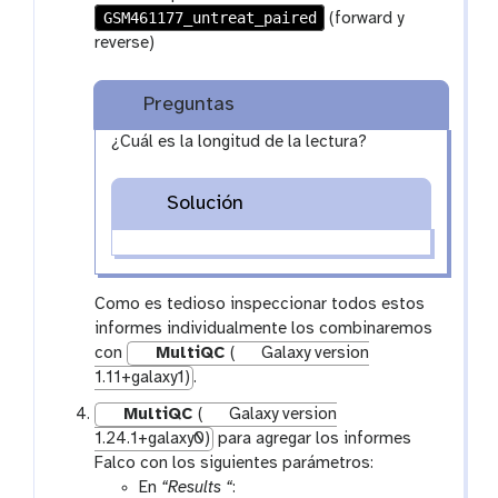
o
GSM461177_untreat_paired
o
(forward y
n
o
reverse)
l
Preguntas
¿Cuál es la longitud de la lectura?
Solución
Como es tedioso inspeccionar todos estos
informes individualmente los combinaremos
con
MultiQC
(
Galaxy version
1.11+galaxy1)
.
MultiQC
(
Galaxy version
1.24.1+galaxy0)
para agregar los informes
Falco con los siguientes parámetros:
En
“Results “
: