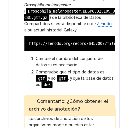
Drosophila melanogaster
Drosophila_melanogaster.BDGP6.32.109_U
(
CSC.gtf.gz
) de la biblioteca de Datos
Compartidos si está disponible o de
Zenodo
a su actual historial Galaxy
Cambie el nombre del conjunto de
datos si es necesario
Compruebe que el tipo de datos es
gtf
gff
y no
, y que la base de datos
dm6
es
Comentario: ¿Cómo obtener el
archivo de anotación?
Los archivos de anotación de los
organismos modelo pueden estar