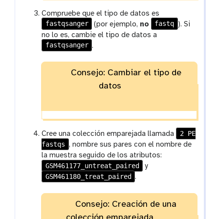
Compruebe que el tipo de datos es
fastqsanger
fastq
(por ejemplo,
no
). Si
no lo es, cambie el tipo de datos a
fastqsanger
.
Consejo: Cambiar el tipo de
datos
2 PE
Cree una colección emparejada llamada
fastqs
, nombre sus pares con el nombre de
la muestra seguido de los atributos:
GSM461177_untreat_paired
y
GSM461180_treat_paired
.
Consejo: Creación de una
colección emparejada